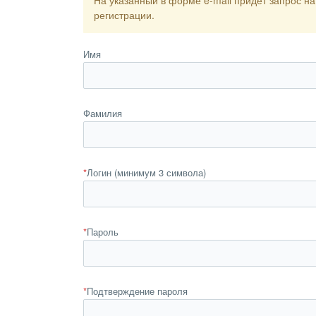
На указанный в форме e-mail придет запрос н
регистрации.
Имя
Фамилия
*
Логин (минимум 3 символа)
*
Пароль
*
Подтверждение пароля