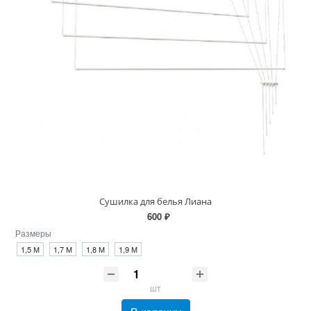
Сушилка для белья Лиана
600 ₽
Размеры
1,5 М
1,7 М
1,8 М
1,9 М
шт