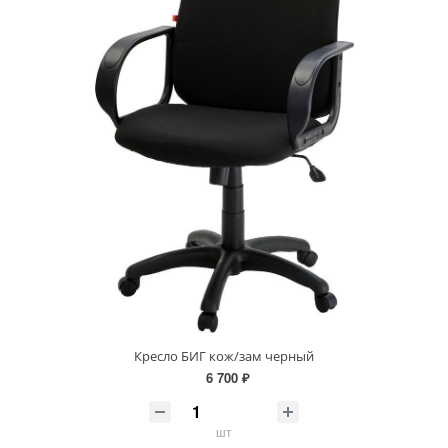
Кресло БИГ кож/зам черный
6 700 ₽
шт