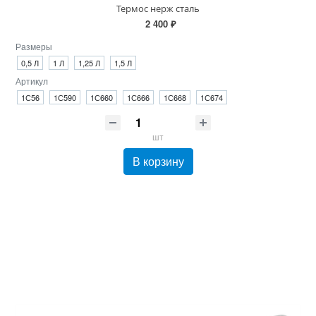
Термос нерж сталь
2 400 ₽
Размеры
0,5 Л
1 Л
1,25 Л
1,5 Л
Артикул
1С56
1С590
1С660
1С666
1С668
1С674
шт
В корзину