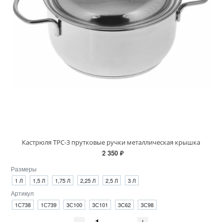
Кастрюля ТРС-3 прутковые ручки металлическая крышка
2 350 ₽
Размеры
1 Л
1,5 Л
1,75 Л
2,25 Л
2,5 Л
3 Л
Артикул
1С738
1С739
3С100
3С101
3С62
3С98