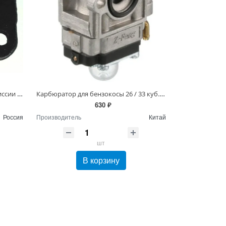
Втулка (крышка) главной трансмиссии роторной косилки Заря
Карбюратор для бензокосы 26 / 33 куб. см
630 ₽
Россия
Производитель
Китай
шт
В корзину