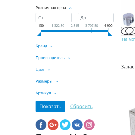
Розничная цена
130
1 322.50
2 515
3 707.50
4 900
На мо
Бренд
Производитель
Запас
Цвет
Размеры
Артикул