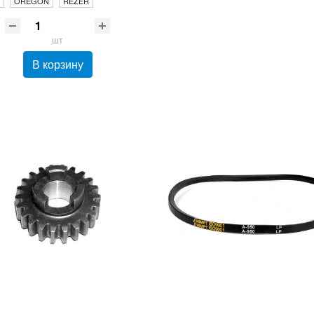
OREGON
REZER
шт
В корзину