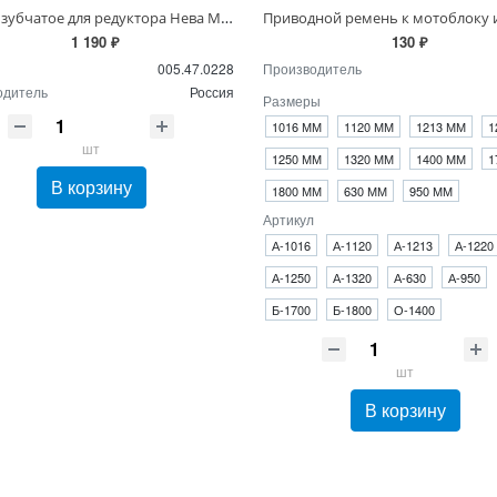
Колесо зубчатое для редуктора Нева МБ-2, МБ-23
1 190 ₽
130 ₽
005.47.0228
Производитель
одитель
Россия
Размеры
1016 ММ
1120 ММ
1213 ММ
1
шт
1250 ММ
1320 ММ
1400 ММ
1
В корзину
1800 ММ
630 ММ
950 ММ
Артикул
А-1016
А-1120
А-1213
А-1220
А-1250
А-1320
А-630
А-950
Б-1700
Б-1800
О-1400
шт
В корзину