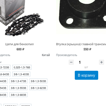
Цепи для бензопил
600 ₽
550 ₽
одитель
Китай
Производитель
ы
шт
,5-72ЗВ
0,325-1,5-76В
,6-64ЗВ
3/8-1,3-40ЗВ
В корзину
-44ЗВ
3/8-1,3-47ЗВ
3/8-1,3-50ЗВ
-54ЗВ
3/8-1,3-55ЗВ
3/8-1,3-62ЗВ
-64ЗВ
3/8-1,3-68ЗВ