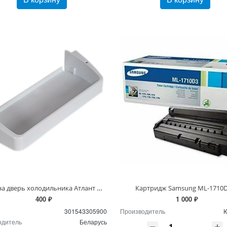
Полка на дверь холодильника Атлант малая
Картридж Samsung ML-1710
400 ₽
1 000 ₽
301543305900
Производитель
Ю
одитель
Беларусь