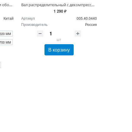
Приводной ремень к мотоблоку и оборудованию
Вал распределительный с декомпрессором Нева
1 290 ₽
Китай
Артикул
005.40.0440
Производитель
Россия
220 ММ
шт
700 ММ
В корзину