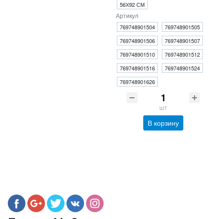
56Х92 СМ
Артикул
769748901504
769748901505
769748901506
769748901507
769748901510
769748901512
769748901516
769748901524
769748901626
шт
В корзину