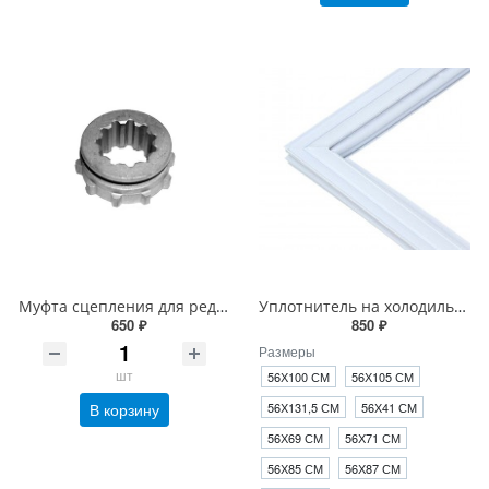
Муфта сцепления для редуктора МБ-2, МБ-23
Уплотнитель на холодильник Атлант
650 ₽
850 ₽
Размеры
шт
56Х100 СМ
56Х105 СМ
В корзину
56Х131,5 СМ
56Х41 СМ
56Х69 СМ
56Х71 СМ
56Х85 СМ
56Х87 СМ