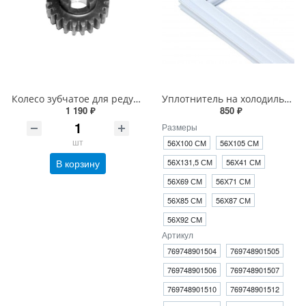
Колесо зубчатое для редуктора Нева МБ-2, МБ-23
Уплотнитель на холодильник Атлант
1 190 ₽
850 ₽
Размеры
шт
56Х100 СМ
56Х105 СМ
В корзину
56Х131,5 СМ
56Х41 СМ
56Х69 СМ
56Х71 СМ
56Х85 СМ
56Х87 СМ
56Х92 СМ
Артикул
769748901504
769748901505
769748901506
769748901507
769748901510
769748901512