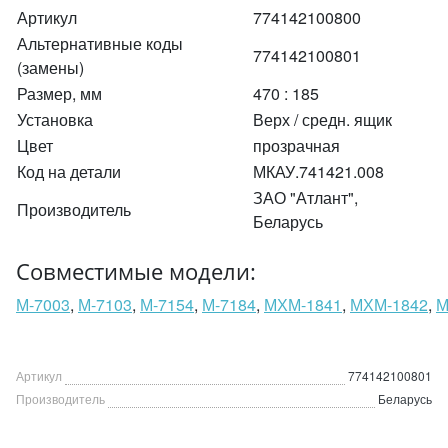
Артикул
774142100800
Альтернативные коды
774142100801
(замены)
Размер, мм
470 : 185
Установка
Верх / средн. ящик
Цвет
прозрачная
Код на детали
МКАУ.741421.008
ЗАО "Атлант",
Производитель
Беларусь
Совместимые модели:
М-7003
,
М-7103
,
М-7154
,
М-7184
,
МХМ-1841
,
МХМ-1842
,
М
Артикул
774142100801
Производитель
Беларусь